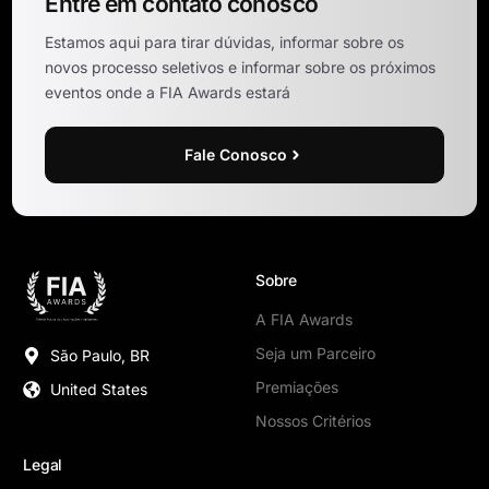
Entre em contato conosco
Estamos aqui para tirar dúvidas, informar sobre os
novos processo seletivos e informar sobre os próximos
eventos onde a FIA Awards estará
Fale Conosco
Sobre
A FIA Awards
Seja um Parceiro
São Paulo, BR
Premiações
United States
Nossos Critérios
Legal